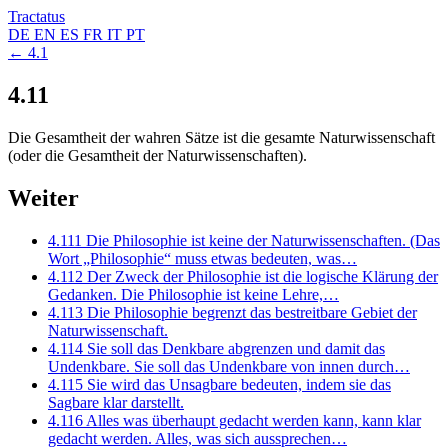
Tractatus
DE
EN
ES
FR
IT
PT
← 4.1
4.11
Die Gesamtheit der wahren Sätze ist die gesamte Naturwissenschaft
(oder die Gesamtheit der Naturwissenschaften).
Weiter
4.111
Die Philosophie ist keine der Naturwissenschaften. (Das
Wort „Philosophie“ muss etwas bedeuten, was…
4.112
Der Zweck der Philosophie ist die logische Klärung der
Gedanken. Die Philosophie ist keine Lehre,…
4.113
Die Philosophie begrenzt das bestreitbare Gebiet der
Naturwissenschaft.
4.114
Sie soll das Denkbare abgrenzen und damit das
Undenkbare. Sie soll das Undenkbare von innen durch…
4.115
Sie wird das Unsagbare bedeuten, indem sie das
Sagbare klar darstellt.
4.116
Alles was überhaupt gedacht werden kann, kann klar
gedacht werden. Alles, was sich aussprechen…