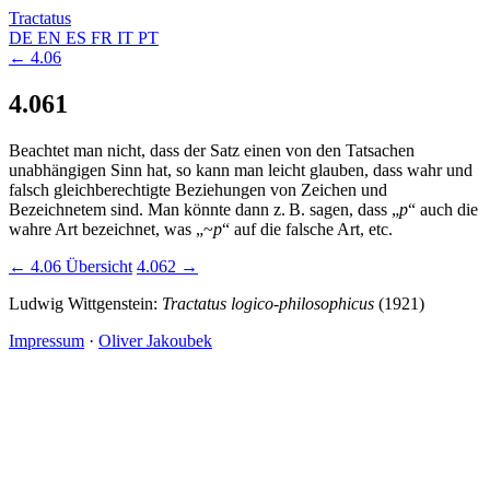
Tractatus
DE
EN
ES
FR
IT
PT
← 4.06
4.061
Beachtet man nicht, dass der Satz einen von den Tatsachen
unabhängigen Sinn hat, so kann man leicht glauben, dass wahr und
falsch gleichberechtigte Beziehungen von Zeichen und
Bezeichnetem sind. Man könnte dann z. B. sagen, dass „
p
“ auch die
wahre Art bezeichnet, was „
~
p
“ auf die falsche Art, etc.
← 4.06
Übersicht
4.062 →
Ludwig Wittgenstein:
Tractatus logico-philosophicus
(1921)
Impressum
·
Oliver Jakoubek