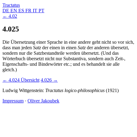
Tractatus
DE
EN
ES
FR
IT
PT
← 4.02
4.025
Die Übersetzung einer Sprache in eine andere geht nicht so vor sich,
dass man jeden
Satz
der einen in einen
Satz
der anderen übersetzt,
sondern nur die Satzbestandteile werden übersetzt. (Und das
Wörterbuch übersetzt nicht nur Substantiva, sondern auch Zeit-,
Eigenschafts- und Bindewörter etc.; und es behandelt sie alle
gleich.)
← 4.024
Übersicht
4.026 →
Ludwig Wittgenstein:
Tractatus logico-philosophicus
(1921)
Impressum
·
Oliver Jakoubek