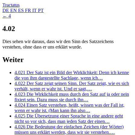
Tractatus
DE
EN
ES
FR
IT
PT
← 4
4.02
Dies sehen wir daraus, dass wir den Sinn des Satzzeichens
verstehen, ohne dass er uns erklärt wurde.
Weiter
4.021
Der Satz ist ein Bild der Wirklichkeit: Denn ich kenne
die von ihm dargestellte Sachlage, wenn ich…
4.022
Der Satz zeigt seinen Sinn. Der Satz zeigt, wie es sich
verhält, wenn er wahr ist. Und er sagt,…
4.023
Die Wirklichkeit muss durch den Satz auf ja oder nein
fixiert sein. Dazu muss sie durch ihn…
4.024
Einen Satz verstehen, heißt, wissen was der Fall ist,
wenn er wahr ist. (Man kann ihn also…
4.025
Die Übersetzung einer Sprache in eine andere geht
nicht so vor sich, dass man jeden Satz der einen…
4.026
Die Bedeutung der einfachen Zeichen (der Wörter)
müssen uns erklärt werden, dass wir sie verstehen.…