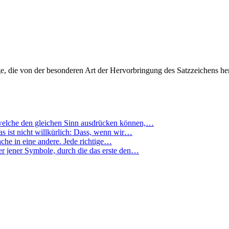
üge, die von der besonderen Art der Hervorbringung des Satzzeichens he
, welche den gleichen Sinn ausdrücken können,…
as ist nicht willkürlich: Dass, wenn wir…
che in eine andere. Jede richtige…
r jener Symbole, durch die das erste den…