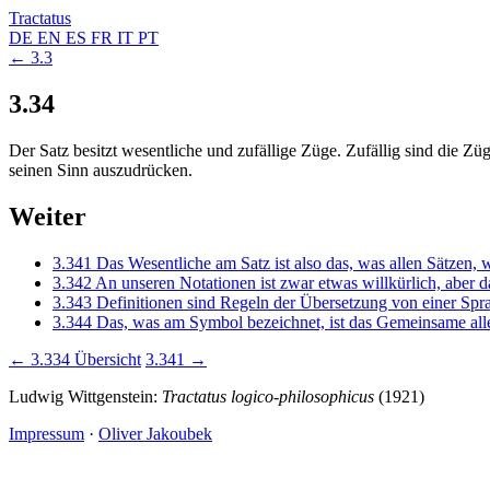
Tractatus
DE
EN
ES
FR
IT
PT
← 3.3
3.34
Der Satz besitzt wesentliche und zufällige Züge. Zufällig sind die Z
seinen Sinn auszudrücken.
Weiter
3.341
Das Wesentliche am Satz ist also das, was allen Sätzen
3.342
An unseren Notationen ist zwar etwas willkürlich, aber d
3.343
Definitionen sind Regeln der Übersetzung von einer Spra
3.344
Das, was am Symbol bezeichnet, ist das Gemeinsame alle
← 3.334
Übersicht
3.341 →
Ludwig Wittgenstein:
Tractatus logico-philosophicus
(1921)
Impressum
·
Oliver Jakoubek