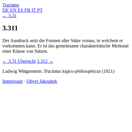
Tractatus
DE
EN
ES
FR
IT
PT
← 3.31
3.311
Der Ausdruck setzt die Formen aller Sätze voraus, in welchem er
vorkommen kann. Er ist das gemeinsame charakteristische Merkmal
einer Klasse von Sätzen.
← 3.31
Übersicht
3.312 →
Ludwig Wittgenstein:
Tractatus logico-philosophicus
(1921)
Impressum
·
Oliver Jakoubek