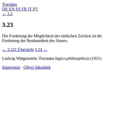
Tractatus
DE
EN
ES
FR
IT
PT
← 3.2
3.23
Die Forderung der Möglichkeit der einfachen Zeichen ist die
Forderung der Bestimmtheit des Sinnes.
← 3.221
Übersicht
3.24 →
Ludwig Wittgenstein:
Tractatus logico-philosophicus
(1921)
Impressum
·
Oliver Jakoubek