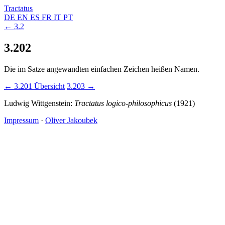
Tractatus
DE
EN
ES
FR
IT
PT
← 3.2
3.202
Die im Satze angewandten einfachen Zeichen heißen Namen.
← 3.201
Übersicht
3.203 →
Ludwig Wittgenstein:
Tractatus logico-philosophicus
(1921)
Impressum
·
Oliver Jakoubek