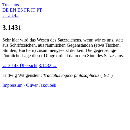
Tractatus
DE
EN
ES
FR
IT
PT
← 3.143
3.1431
Sehr klar wird das Wesen des Satzzeichens, wenn wir es uns, statt
aus Schriftzeichen, aus räumlichen Gegenständen (etwa Tischen,
Stühlen, Büchern) zusammengesetzt denken. Die gegenseitige
räumliche Lage dieser Dinge drückt dann den Sinn des Satzes aus.
← 3.143
Übersicht
3.1432 →
Ludwig Wittgenstein:
Tractatus logico-philosophicus
(1921)
Impressum
·
Oliver Jakoubek