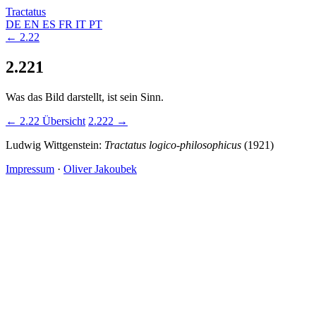
Tractatus
DE
EN
ES
FR
IT
PT
← 2.22
2.221
Was das Bild darstellt, ist sein Sinn.
← 2.22
Übersicht
2.222 →
Ludwig Wittgenstein:
Tractatus logico-philosophicus
(1921)
Impressum
·
Oliver Jakoubek