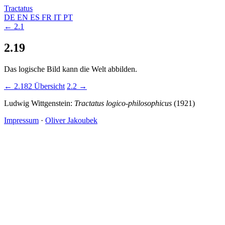
Tractatus
DE
EN
ES
FR
IT
PT
← 2.1
2.19
Das logische Bild kann die Welt abbilden.
← 2.182
Übersicht
2.2 →
Ludwig Wittgenstein:
Tractatus logico-philosophicus
(1921)
Impressum
·
Oliver Jakoubek