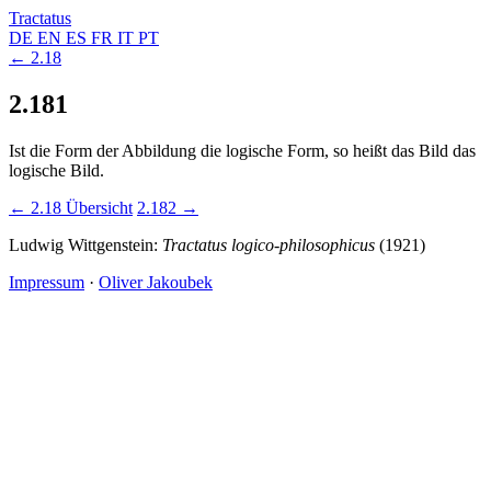
Tractatus
DE
EN
ES
FR
IT
PT
← 2.18
2.181
Ist die Form der Abbildung die logische Form, so heißt das Bild das
logische Bild.
← 2.18
Übersicht
2.182 →
Ludwig Wittgenstein:
Tractatus logico-philosophicus
(1921)
Impressum
·
Oliver Jakoubek