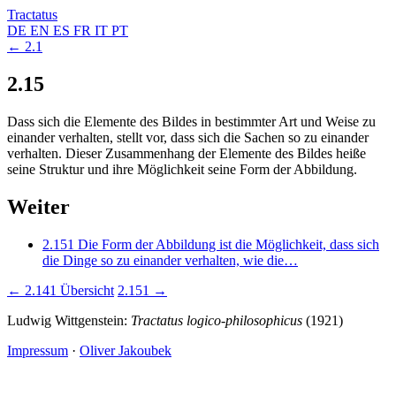
Tractatus
DE
EN
ES
FR
IT
PT
← 2.1
2.15
Dass sich die Elemente des Bildes in bestimmter Art und Weise zu
einander verhalten, stellt vor, dass sich die Sachen so zu einander
verhalten. Dieser Zusammenhang der Elemente des Bildes heiße
seine Struktur und ihre Möglichkeit seine Form der Abbildung.
Weiter
2.151
Die Form der Abbildung ist die Möglichkeit, dass sich
die Dinge so zu einander verhalten, wie die…
← 2.141
Übersicht
2.151 →
Ludwig Wittgenstein:
Tractatus logico-philosophicus
(1921)
Impressum
·
Oliver Jakoubek