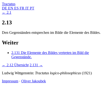
Tractatus
DE
EN
ES
FR
IT
PT
← 2.1
2.13
Den Gegenständen entsprechen im Bilde die Elemente des Bildes.
Weiter
2.131
Die Elemente des Bildes vertreten im Bild die
Gegenstände.
← 2.12
Übersicht
2.131 →
Ludwig Wittgenstein:
Tractatus logico-philosophicus
(1921)
Impressum
·
Oliver Jakoubek