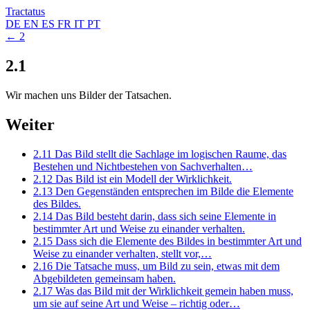
Tractatus
DE
EN
ES
FR
IT
PT
← 2
2.1
Wir machen uns Bilder der Tatsachen.
Weiter
2.11
Das Bild stellt die Sachlage im logischen Raume, das
Bestehen und Nichtbestehen von Sachverhalten…
2.12
Das Bild ist ein Modell der Wirklichkeit.
2.13
Den Gegenständen entsprechen im Bilde die Elemente
des Bildes.
2.14
Das Bild besteht darin, dass sich seine Elemente in
bestimmter Art und Weise zu einander verhalten.
2.15
Dass sich die Elemente des Bildes in bestimmter Art und
Weise zu einander verhalten, stellt vor,…
2.16
Die Tatsache muss, um Bild zu sein, etwas mit dem
Abgebildeten gemeinsam haben.
2.17
Was das Bild mit der Wirklichkeit gemein haben muss,
um sie auf seine Art und Weise – richtig oder…