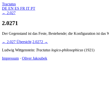
Tractatus
DE
EN
ES
FR
IT
PT
← 2.027
2.0271
Der Gegenstand ist das Feste, Bestehende; die Konfiguration ist das
← 2.027
Übersicht
2.0272 →
Ludwig Wittgenstein:
Tractatus logico-philosophicus
(1921)
Impressum
·
Oliver Jakoubek