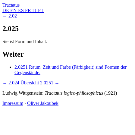
Tractatus
DE
EN
ES
FR
IT
PT
← 2.02
2.025
Sie ist Form und Inhalt.
Weiter
2.0251
Raum, Zeit und Farbe (Färbigkeit) sind Formen der
Gegenstände.
← 2.024
Übersicht
2.0251 →
Ludwig Wittgenstein:
Tractatus logico-philosophicus
(1921)
Impressum
·
Oliver Jakoubek