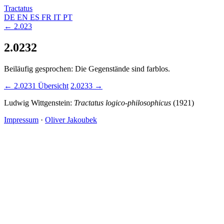
Tractatus
DE
EN
ES
FR
IT
PT
← 2.023
2.0232
Beiläufig gesprochen: Die Gegenstände sind farblos.
← 2.0231
Übersicht
2.0233 →
Ludwig Wittgenstein:
Tractatus logico-philosophicus
(1921)
Impressum
·
Oliver Jakoubek