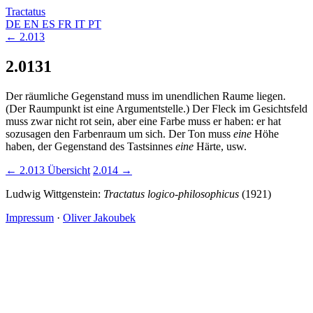
Tractatus
DE
EN
ES
FR
IT
PT
← 2.013
2.0131
Der räumliche Gegenstand muss im unendlichen Raume liegen.
(Der Raumpunkt ist eine Argumentstelle.) Der Fleck im Gesichtsfeld
muss zwar nicht rot sein, aber eine Farbe muss er haben: er hat
sozusagen den Farbenraum um sich. Der Ton muss
eine
Höhe
haben, der Gegenstand des Tastsinnes
eine
Härte, usw.
← 2.013
Übersicht
2.014 →
Ludwig Wittgenstein:
Tractatus logico-philosophicus
(1921)
Impressum
·
Oliver Jakoubek