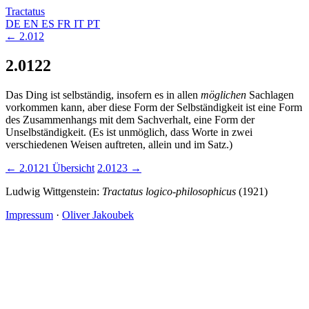
Tractatus
DE
EN
ES
FR
IT
PT
← 2.012
2.0122
Das Ding ist selbständig, insofern es in allen
möglichen
Sachlagen
vorkommen kann, aber diese Form der Selbständigkeit ist eine Form
des Zusammenhangs mit dem Sachverhalt, eine Form der
Unselbständigkeit. (Es ist unmöglich, dass Worte in zwei
verschiedenen Weisen auftreten, allein und im Satz.)
← 2.0121
Übersicht
2.0123 →
Ludwig Wittgenstein:
Tractatus logico-philosophicus
(1921)
Impressum
·
Oliver Jakoubek