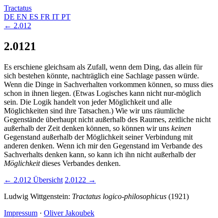
Tractatus
DE
EN
ES
FR
IT
PT
← 2.012
2.0121
Es erschiene gleichsam als Zufall, wenn dem Ding, das allein für
sich bestehen könnte, nachträglich eine Sachlage passen würde.
Wenn die Dinge in Sachverhalten vorkommen können, so muss dies
schon in ihnen liegen. (Etwas Logisches kann nicht nur-möglich
sein. Die Logik handelt von jeder Möglichkeit und alle
Möglichkeiten sind ihre Tatsachen.) Wie wir uns räumliche
Gegenstände überhaupt nicht außerhalb des Raumes, zeitliche nicht
außerhalb der Zeit denken können, so können wir uns
keinen
Gegenstand außerhalb der Möglichkeit seiner Verbindung mit
anderen denken. Wenn ich mir den Gegenstand im Verbande des
Sachverhalts denken kann, so kann ich ihn nicht außerhalb der
Möglichkeit
dieses Verbandes denken.
← 2.012
Übersicht
2.0122 →
Ludwig Wittgenstein:
Tractatus logico-philosophicus
(1921)
Impressum
·
Oliver Jakoubek