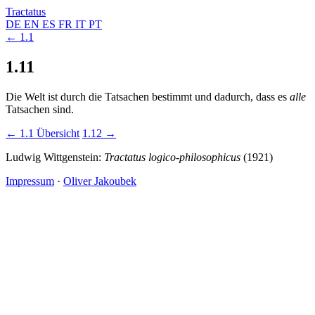
Tractatus
DE
EN
ES
FR
IT
PT
← 1.1
1.11
Die Welt ist durch die Tatsachen bestimmt und dadurch, dass es
alle
Tatsachen sind.
← 1.1
Übersicht
1.12 →
Ludwig Wittgenstein:
Tractatus logico-philosophicus
(1921)
Impressum
·
Oliver Jakoubek